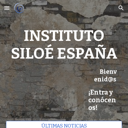
Skip to main content
Skip to navigation
INSTITUTO
SILOÉ ESPAÑA
Bienv
enid@s
¡Entra y
conócen
os!
ÚLTIMAS NOTICIAS