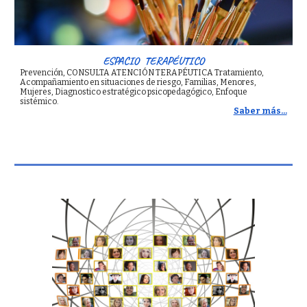
ESPACIO TERAPÉUTICO
Prevención
,
CONSULTA ATENCIÓN
TERAPÉUTICA
Tratamiento
,
Acompañamiento en situaciones de riesgo
,
Familias,
M
enores,
M
ujere
s,
Diagnostico
estratégico psicopedagógico
,
Enfoque
sistémico.
Saber más...